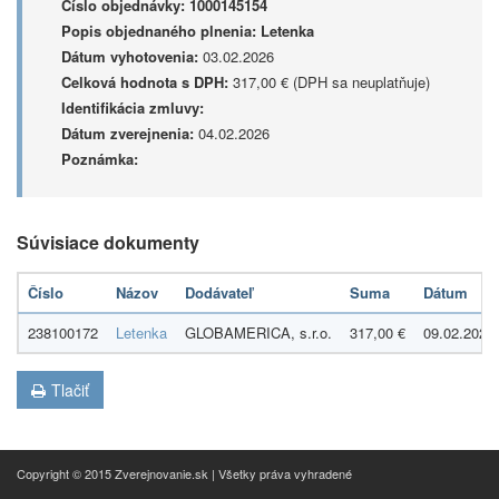
Číslo objednávky:
1000145154
Popis objednaného plnenia:
Letenka
Dátum vyhotovenia:
03.02.2026
Celková hodnota s DPH:
317,00 € (DPH sa neuplatňuje)
Identifikácia zmluvy:
Dátum zverejnenia:
04.02.2026
Poznámka:
Súvisiace dokumenty
Číslo
Názov
Dodávateľ
Suma
Dátum
238100172
Letenka
GLOBAMERICA, s.r.o.
317,00 €
09.02.2026
Tlačiť
Copyright © 2015 Zverejnovanie.sk | Všetky práva vyhradené