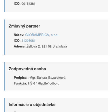
IČO:
00164381
Zmluvný partner
Názov:
GLOBAMERICA, s.r.o.
IČO:
31398081
Adresa:
Žellova 2, 821 08 Bratislava
Zodpovedná osoba
Podpísal:
Mgr. Sandra Gazareková
Funkcia:
HŠR / Riaditeľ odboru
Informácie o objednávke