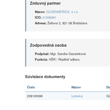
Zmluvný partner
Názov:
GLOBAMERICA, s.r.o.
IČO:
31398081
Adresa:
Žellova 2, 821 08 Bratislava
Zodpovedná osoba
Podpísal:
Mgr. Sandra Gazareková
Funkcia:
HŠR / Riaditeľ odboru
Súvisiace dokumenty
Číslo
Názov
Do
238100098
Letenka
GL