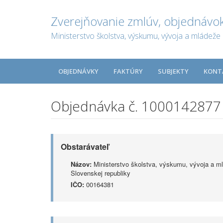
Zverejňovanie zmlúv, objednávok
Ministerstvo školstva, výskumu, vývoja a mládeže 
OBJEDNÁVKY
FAKTÚRY
SUBJEKTY
KONT
Objednávka č. 1000142877
Obstarávateľ
Názov:
Ministerstvo školstva, výskumu, vývoja a m
Slovenskej republiky
IČO:
00164381