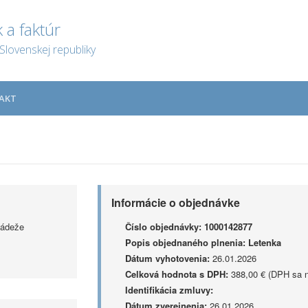
 a faktúr
Slovenskej republiky
AKT
Informácie o objednávke
ládeže
Číslo objednávky:
1000142877
Popis objednaného plnenia:
Letenka
Dátum vyhotovenia:
26.01.2026
Celková hodnota s DPH:
388,00 € (DPH sa n
Identifikácia zmluvy:
Dátum zverejnenia:
26.01.2026