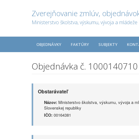
Zverejňovanie zmlúv, objednávok
Ministerstvo školstva, výskumu, vývoja a mládeže 
OBJEDNÁVKY
FAKTÚRY
SUBJEKTY
KONT
Objednávka č. 1000140710
Obstarávateľ
Názov:
Ministerstvo školstva, výskumu, vývoja a m
Slovenskej republiky
IČO:
00164381