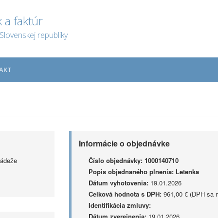
 a faktúr
Slovenskej republiky
AKT
Informácie o objednávke
ládeže
Číslo objednávky:
1000140710
Popis objednaného plnenia:
Letenka
Dátum vyhotovenia:
19.01.2026
Celková hodnota s DPH:
961,00 € (DPH sa n
Identifikácia zmluvy:
Dátum zverejnenia:
19.01.2026