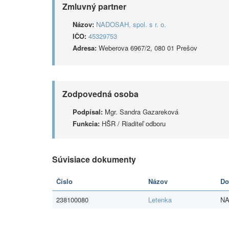
Zmluvný partner
Názov:
NADOSAH, spol. s r. o.
IČO:
45329753
Adresa:
Weberova 6967/2, 080 01 Prešov
Zodpovedná osoba
Podpísal:
Mgr. Sandra Gazareková
Funkcia:
HŠR / Riaditeľ odboru
Súvisiace dokumenty
Číslo
Názov
Do
238100080
Letenka
NA