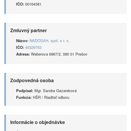
IČO:
00164381
Zmluvný partner
Názov:
NADOSAH, spol. s r. o.
IČO:
45329753
Adresa:
Weberova 6967/2, 080 01 Prešov
Zodpovedná osoba
Podpísal:
Mgr. Sandra Gazareková
Funkcia:
HŠR / Riaditeľ odboru
Informácie o objednávke