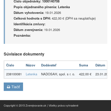
Číslo objednávky:
1000140708
Popis objednaného plnenia:
Letenka
Dátum vyhotovenia:
19.01.2026
Celková hodnota s DPH:
422,00 € (DPH sa neuplatňuje)
Identifikácia zmluvy:
Dátum zverejnenia:
19.01.2026
Poznámka:
Súvisiace dokumenty
Číslo
Názov
Dodávateľ
Suma
Dátum
238100081
Letenka
NADOSAH, spol. s r. o.
422,00 €
23.01.202
Tlačiť
Copyright © 2015 Zverejnovanie.sk | Všetky práva vyhradené