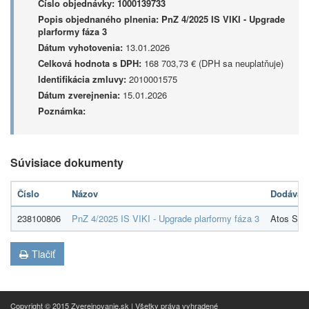
Číslo objednávky:
1000139733
Popis objednaného plnenia:
PnZ 4/2025 IS VIKI - Upgrade
plarformy fáza 3
Dátum vyhotovenia:
13.01.2026
Celková hodnota s DPH:
168 703,73 € (DPH sa neuplatňuje)
Identifikácia zmluvy:
2010001575
Dátum zverejnenia:
15.01.2026
Poznámka:
Súvisiace dokumenty
Číslo
Názov
Dodávate
238100806
PnZ 4/2025 IS VIKI - Upgrade plarformy fáza 3
Atos Slova
Tlačiť
Copyright © 2015 Zverejnovanie.sk | Všetky práva vyhradené