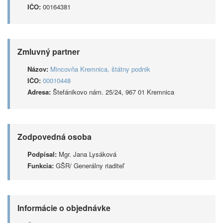
IČO:
00164381
Zmluvný partner
Názov:
Mincovňa Kremnica, štátny podnik
IČO:
00010448
Adresa:
Štefánikovo nám. 25/24, 967 01 Kremnica
Zodpovedná osoba
Podpísal:
Mgr. Jana Lysáková
Funkcia:
GŠR/ Generálny riaditeľ
Informácie o objednávke