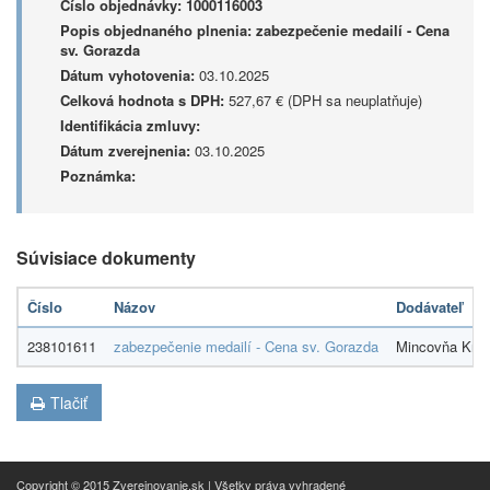
Číslo objednávky:
1000116003
Popis objednaného plnenia:
zabezpečenie medailí - Cena
sv. Gorazda
Dátum vyhotovenia:
03.10.2025
Celková hodnota s DPH:
527,67 € (DPH sa neuplatňuje)
Identifikácia zmluvy:
Dátum zverejnenia:
03.10.2025
Poznámka:
Súvisiace dokumenty
Číslo
Názov
Dodávateľ
238101611
zabezpečenie medailí - Cena sv. Gorazda
Mincovňa Krem
Tlačiť
Copyright © 2015 Zverejnovanie.sk | Všetky práva vyhradené