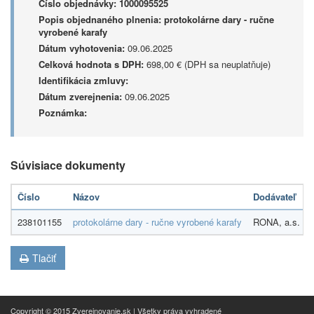
Číslo objednávky:
1000095525
Popis objednaného plnenia:
protokolárne dary - ručne
vyrobené karafy
Dátum vyhotovenia:
09.06.2025
Celková hodnota s DPH:
698,00 € (DPH sa neuplatňuje)
Identifikácia zmluvy:
Dátum zverejnenia:
09.06.2025
Poznámka:
Súvisiace dokumenty
Číslo
Názov
Dodávateľ
238101155
protokolárne dary - ručne vyrobené karafy
RONA, a.s.
Tlačiť
Copyright © 2015 Zverejnovanie.sk | Všetky práva vyhradené