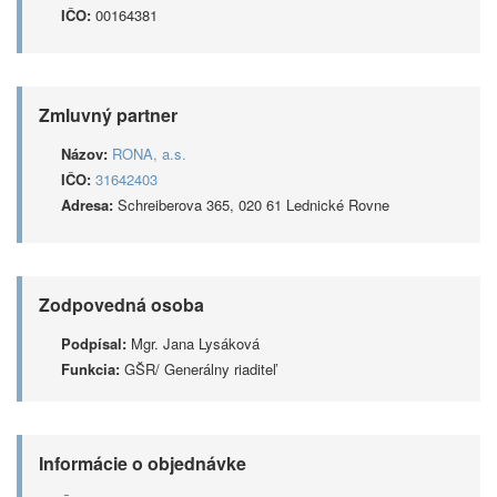
IČO:
00164381
Zmluvný partner
Názov:
RONA, a.s.
IČO:
31642403
Adresa:
Schreiberova 365, 020 61 Lednické Rovne
Zodpovedná osoba
Podpísal:
Mgr. Jana Lysáková
Funkcia:
GŠR/ Generálny riaditeľ
Informácie o objednávke