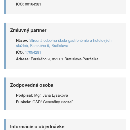
IČO:
00164381
Zmluvný partner
Názov:
Stredná odborná škola gastronómie a hotelových
služieb, Farského 9, Bratislava
IČO:
17054281
Adresa:
Farského 9, 851 01 Bratislava-Petržalka
Zodpovedná osoba
Podpísal:
Mgr. Jana Lysáková
Funkcia:
GŠR/ Generálny riaditeľ
Informácie o objednávke