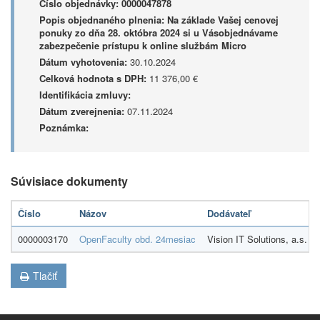
Číslo objednávky:
0000047878
Popis objednaného plnenia:
Na základe Vašej cenovej
ponuky zo dňa 28. októbra 2024 si u Vásobjednávame
zabezpečenie prístupu k online službám Micro
Dátum vyhotovenia:
30.10.2024
Celková hodnota s DPH:
11 376,00 €
Identifikácia zmluvy:
Dátum zverejnenia:
07.11.2024
Poznámka:
Súvisiace dokumenty
Číslo
Názov
Dodávateľ
0000003170
OpenFaculty obd. 24mesiac
Vision IT Solutions, a.s.
Tlačiť