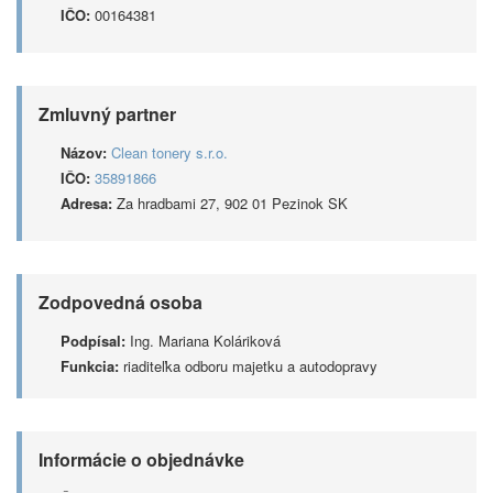
IČO:
00164381
Zmluvný partner
Názov:
Clean tonery s.r.o.
IČO:
35891866
Adresa:
Za hradbami 27, 902 01 Pezinok SK
Zodpovedná osoba
Podpísal:
Ing. Mariana Koláriková
Funkcia:
riaditeľka odboru majetku a autodopravy
Informácie o objednávke