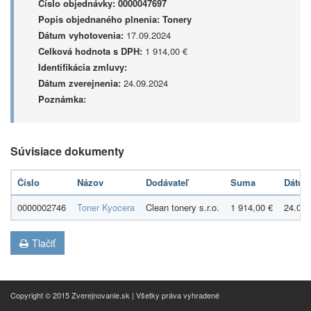
Číslo objednávky:
0000047697
Popis objednaného plnenia:
Tonery
Dátum vyhotovenia:
17.09.2024
Celková hodnota s DPH:
1 914,00 €
Identifikácia zmluvy:
Dátum zverejnenia:
24.09.2024
Poznámka:
Súvisiace dokumenty
Číslo
Názov
Dodávateľ
Suma
Dátu
0000002746
Toner Kyocera
Clean tonery s.r.o.
1 914,00 €
24.09.
Tlačiť
Copyright © 2015 Zverejnovanie.sk | Všetky práva vyhradené