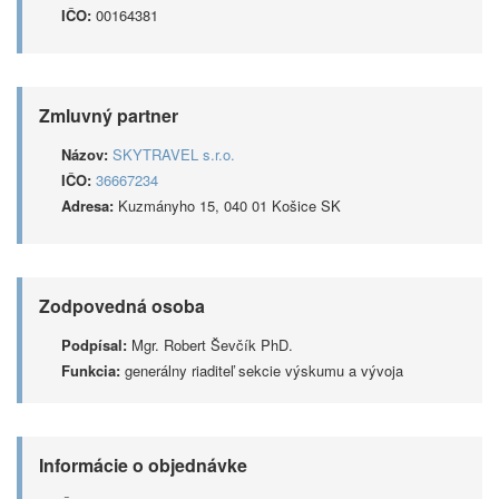
IČO:
00164381
Zmluvný partner
Názov:
SKYTRAVEL s.r.o.
IČO:
36667234
Adresa:
Kuzmányho 15, 040 01 Košice SK
Zodpovedná osoba
Podpísal:
Mgr. Robert Ševčík PhD.
Funkcia:
generálny riaditeľ sekcie výskumu a vývoja
Informácie o objednávke