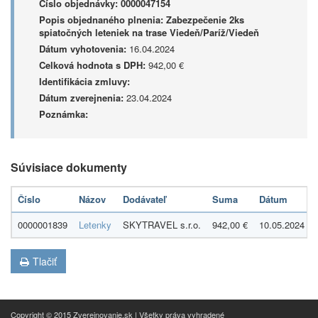
Číslo objednávky:
0000047154
Popis objednaného plnenia:
Zabezpečenie 2ks
spiatočných leteniek na trase Viedeň/Paríž/Viedeň
Dátum vyhotovenia:
16.04.2024
Celková hodnota s DPH:
942,00 €
Identifikácia zmluvy:
Dátum zverejnenia:
23.04.2024
Poznámka:
Súvisiace dokumenty
Číslo
Názov
Dodávateľ
Suma
Dátum
0000001839
Letenky
SKYTRAVEL s.r.o.
942,00 €
10.05.2024
Tlačiť
Copyright © 2015 Zverejnovanie.sk | Všetky práva vyhradené