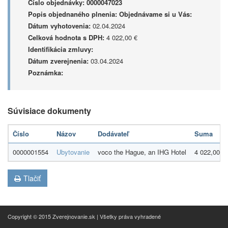
Číslo objednávky:
0000047023
Popis objednaného plnenia:
Objednávame si u Vás:
Dátum vyhotovenia:
02.04.2024
Celková hodnota s DPH:
4 022,00 €
Identifikácia zmluvy:
Dátum zverejnenia:
03.04.2024
Poznámka:
Súvisiace dokumenty
Číslo
Názov
Dodávateľ
Suma
0000001554
Ubytovanie
voco the Hague, an IHG Hotel
4 022,00 €
Tlačiť
Copyright © 2015 Zverejnovanie.sk | Všetky práva vyhradené