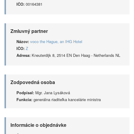
IČO:
00164381
Zmluvný partner
Názov:
voco the Hague, an IHG Hotel
IČO:
Z
Adresa:
Kneuterdijk 8, 2514 EN Den Haag - Netherlands NL
Zodpovedná osoba
Podpísal:
Mgr. Jana Lysáková
Funkcia:
generálna riaditeľka kancelárie ministra
Informácie o objednávke