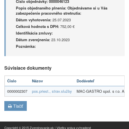
Číslo objednávky:
0000046123
Popis objednaného plnenia:
Objednávame si u Vás
zabezpečenie pracovného stretnutia:
Dátum vyhotovenia:
25.07.2023
Celková hodnota s DPH:
752,00 €
Identifikácia zmluvy:
Dátum zverejnenia:
23.10.2023
Poznámka:
Súvisiace dokumenty
Číslo
Názov
Dodávateľ
0000002307
pos.priest., strav.služby
MAC-GASTRO spol. s r.o. Apoll
Tlačiť
Copyright © 2015 Zverejnovanie.sk | Všetky práva vyhradené