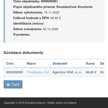
Číslo objednávky:
0000045361
Popis objednaného plnenia:
Konzekutívne tlmočenie
Dátum vyhotovenia:
15.11.2022
Celková hodnota s DPH:
69,60 €
Identifikácia zmluvy:
Dátum zverejnenia:
02.12.2022
Poznámka:
Súvisiace dokumenty
Číslo
Názov
Dodávateľ
Suma
Dátu
0000002933
Tlmočenie v AJ
Agentúra VKM, s.r.o.
69,60 €
30.11
Tlačiť
Copyright © 2015 Zverejnovanie.sk | Všetky práva vyhradené