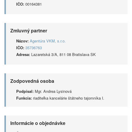
IČO:
00164381
Zmluvný partner
Názov:
Agentúra VKM, s.r.o.
IČO:
35736763
Adresa:
Lazaretská 3/A, 811 08 Bratislava SK
Zodpovedná osoba
Podpísal:
Mgr. Andrea Lysinová
Funkcia:
riaditeľka kancelárie štátneho tajomníka I.
Informácie o objednávke