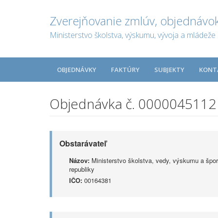
Zverejňovanie zmlúv, objednávok
Ministerstvo školstva, výskumu, vývoja a mládeže 
OBJEDNÁVKY
FAKTÚRY
SUBJEKTY
KONT
Objednávka č. 0000045112
Obstarávateľ
Názov:
Ministerstvo školstva, vedy, výskumu a špor
republiky
IČO:
00164381