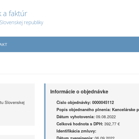
 a faktúr
Slovenskej republiky
AKT
Informácie o objednávke
tu Slovenskej
Číslo objednávky:
0000045112
Popis objednaného plnenia:
Kancelárske p
Dátum vyhotovenia:
09.08.2022
Celková hodnota s DPH:
392,77 €
Identifikácia zmluvy:
Dátum zverejnenia:
06.09.2022