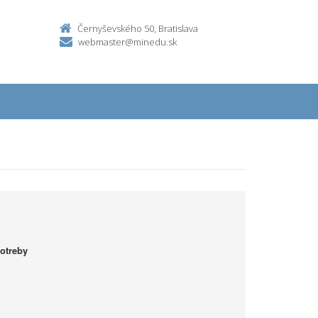
Černyševského 50, Bratislava
webmaster@minedu.sk
otreby