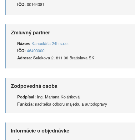
IČO:
00164381
Zmluvný partner
Názov:
Kancelária 24h s.r.o.
IČO:
46493000
Adresa:
Šulekova 2, 811 06 Bratislava SK
Zodpovedná osoba
Podpísal:
Ing. Mariana Koláriková
Funkcia:
riaditeľka odboru majetku a autodopravy
Informácie o objednávke