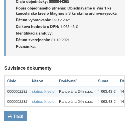
Číslo objednávky:
0000044365
Popis objednaného plnenia:
Objednávame u Vás 1 ks
kancelárske kreslo Magnus a 3 ks skriňa archívnavysoká
Dátum vyhotovenia:
09.12.2021
Celková hodnota s DPH:
1 063,43 €
Identifikácia zmluvy:
Dátum zverejnenia:
21.12.2021
Poznámka:
Súvisiace dokumenty
Číslo
Názov
Dodávateľ
Suma
Dát
0000002232
skriňa, kreslo
Kancelária 24h s.r.o.
1 063,43 €
14.1
0000002232
skriňa, kreslo
Kancelária 24h s.r.o.
1 063,43 €
14.1
Tlačiť