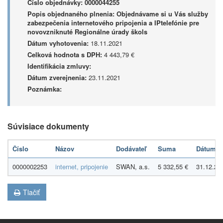
Číslo objednávky:
0000044255
Popis objednaného plnenia:
Objednávame si u Vás služby
zabezpečenia internetového pripojenia a IPtelefónie pre
novovzniknuté Regionálne úrady škols
Dátum vyhotovenia:
18.11.2021
Celková hodnota s DPH:
4 443,79 €
Identifikácia zmluvy:
Dátum zverejnenia:
23.11.2021
Poznámka:
Súvisiace dokumenty
Číslo
Názov
Dodávateľ
Suma
Dátum
0000002253
internet, pripojenie
SWAN, a.s.
5 332,55 €
31.12.20
Tlačiť