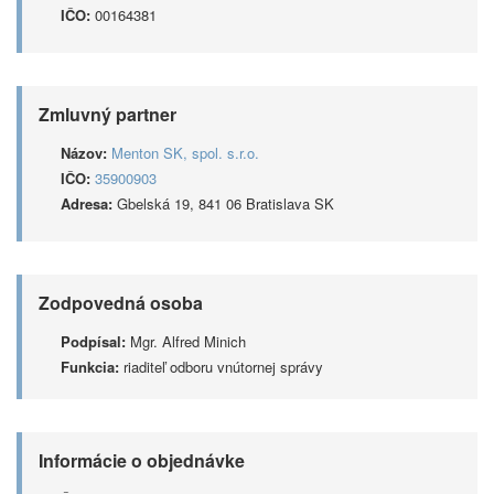
IČO:
00164381
Zmluvný partner
Názov:
Menton SK, spol. s.r.o.
IČO:
35900903
Adresa:
Gbelská 19, 841 06 Bratislava SK
Zodpovedná osoba
Podpísal:
Mgr. Alfred Minich
Funkcia:
riaditeľ odboru vnútornej správy
Informácie o objednávke