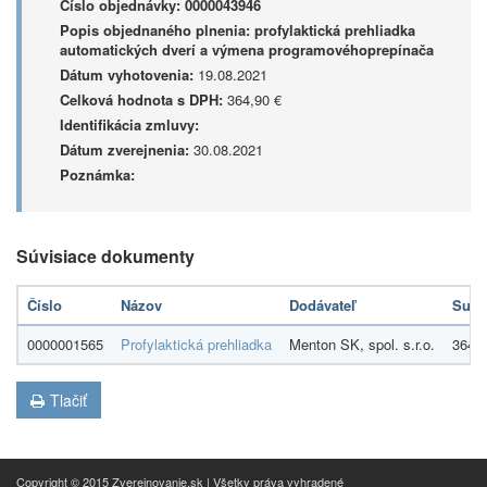
Číslo objednávky:
0000043946
Popis objednaného plnenia:
profylaktická prehliadka
automatických dverí a výmena programovéhoprepínača
Dátum vyhotovenia:
19.08.2021
Celková hodnota s DPH:
364,90 €
Identifikácia zmluvy:
Dátum zverejnenia:
30.08.2021
Poznámka:
Súvisiace dokumenty
Číslo
Názov
Dodávateľ
Sum
0000001565
Profylaktická prehliadka
Menton SK, spol. s.r.o.
364,9
Tlačiť
Copyright © 2015 Zverejnovanie.sk | Všetky práva vyhradené