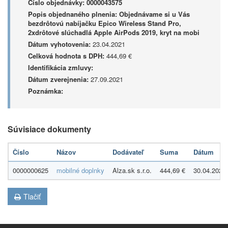
Číslo objednávky:
0000043575
Popis objednaného plnenia:
Objednávame si u Vás
bezdrôtovú nabíjačku Epico Wireless Stand Pro,
2xdrôtové slúchadlá Apple AirPods 2019, kryt na mobi
Dátum vyhotovenia:
23.04.2021
Celková hodnota s DPH:
444,69 €
Identifikácia zmluvy:
Dátum zverejnenia:
27.09.2021
Poznámka:
Súvisiace dokumenty
Číslo
Názov
Dodávateľ
Suma
Dátum
0000000625
mobilné doplnky
Alza.sk s.r.o.
444,69 €
30.04.2021
Tlačiť