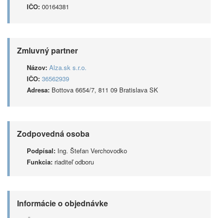
IČO:
00164381
Zmluvný partner
Názov:
Alza.sk s.r.o.
IČO:
36562939
Adresa:
Bottova 6654/7, 811 09 Bratislava SK
Zodpovedná osoba
Podpísal:
Ing. Štefan Verchovodko
Funkcia:
riaditeľ odboru
Informácie o objednávke