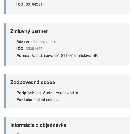
IČO:
00164381
Zmluvný partner
Názov:
mikcom, s. r. o.
IČO:
35851457
Adresa:
Karadžičova 57, 811 07 Bratislava SK
Zodpovedná osoba
Podpísal:
Ing. Štefan Verchovodko
Funkcia:
riaditeľ odboru
Informácie o objednávke