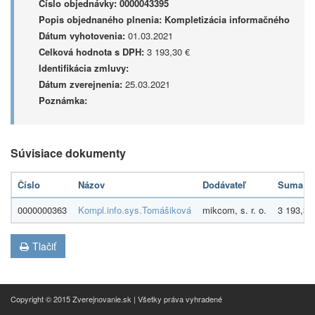
Číslo objednávky:
0000043395
Popis objednaného plnenia:
Kompletizácia informačného
Dátum vyhotovenia:
01.03.2021
Celková hodnota s DPH:
3 193,30 €
Identifikácia zmluvy:
Dátum zverejnenia:
25.03.2021
Poznámka:
Súvisiace dokumenty
Číslo
Názov
Dodávateľ
Suma
0000000363
Kompl.info.sys.Tomášiková
mikcom, s. r. o.
3 193,30
Tlačiť
Copyright © 2015 Zverejnovanie.sk | Všetky práva vyhradené