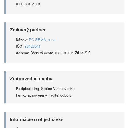
IČO:
00164381
Zmluvný partner
Názov:
PC SEMA, s.r.o.
IČO:
36426041
Adresa:
Bôrická cesta 103, 010 01 Žilina SK
Zodpovedná osoba
Podpísal:
Ing. Štefan Verchovodko
Funkcia:
poverený riaditeľ odboru
Informácie o objednávke