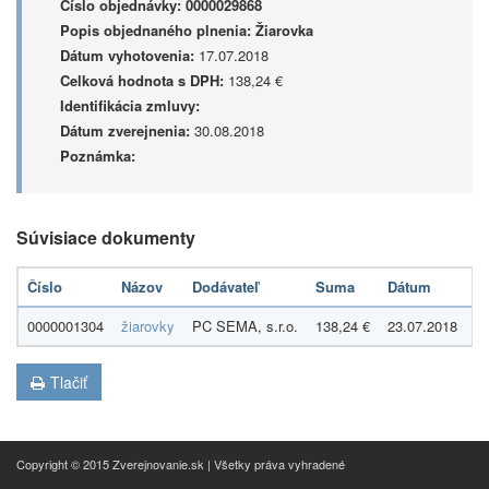
Číslo objednávky:
0000029868
Popis objednaného plnenia:
Žiarovka
Dátum vyhotovenia:
17.07.2018
Celková hodnota s DPH:
138,24 €
Identifikácia zmluvy:
Dátum zverejnenia:
30.08.2018
Poznámka:
Súvisiace dokumenty
Číslo
Názov
Dodávateľ
Suma
Dátum
T
0000001304
žiarovky
PC SEMA, s.r.o.
138,24 €
23.07.2018
Fa
Tlačiť
Copyright © 2015 Zverejnovanie.sk | Všetky práva vyhradené