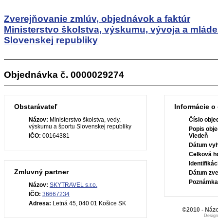
Zverejňovanie zmlúv, objednávok a faktúr
Ministerstvo školstva, výskumu, vývoja a mlád
Slovenskej republiky
Objednávka č. 0000029274
Obstarávateľ
Informácie o
Názov:
Ministerstvo školstva, vedy,
Číslo obje
výskumu a športu Slovenskej republiky
Popis obje
IČO:
00164381
Viedeň
Dátum vyh
Celková h
Identifiká
Zmluvný partner
Dátum zve
Poznámka
Názov:
SKYTRAVEL s.r.o.
IČO:
36667234
Adresa:
Letná 45, 040 01 Košice SK
©2010 - Názo
Desig