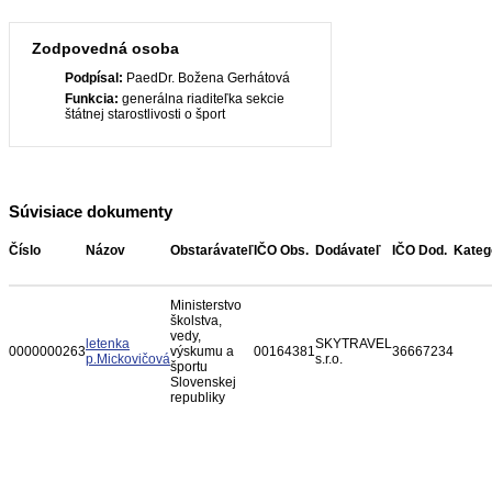
Zodpovedná osoba
Podpísal:
PaedDr. Božena Gerhátová
Funkcia:
generálna riaditeľka sekcie
štátnej starostlivosti o šport
Súvisiace dokumenty
Číslo
Názov
Obstarávateľ
IČO Obs.
Dodávateľ
IČO Dod.
Kateg
Ministerstvo
školstva,
vedy,
letenka
SKYTRAVEL
0000000263
výskumu a
00164381
36667234
p.Mickovičová
s.r.o.
športu
Slovenskej
republiky