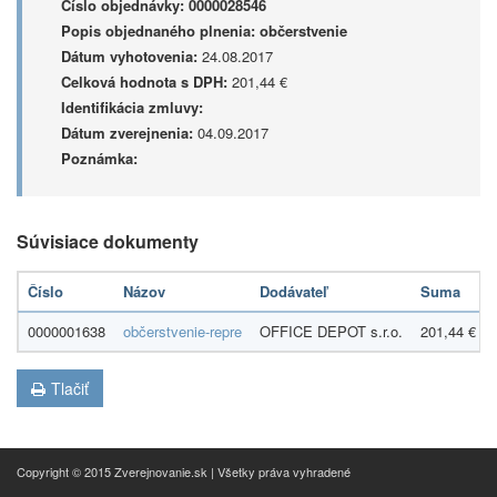
Číslo objednávky:
0000028546
Popis objednaného plnenia:
občerstvenie
Dátum vyhotovenia:
24.08.2017
Celková hodnota s DPH:
201,44 €
Identifikácia zmluvy:
Dátum zverejnenia:
04.09.2017
Poznámka:
Súvisiace dokumenty
Číslo
Názov
Dodávateľ
Suma
0000001638
občerstvenie-repre
OFFICE DEPOT s.r.o.
201,44 €
Tlačiť
Copyright © 2015 Zverejnovanie.sk | Všetky práva vyhradené