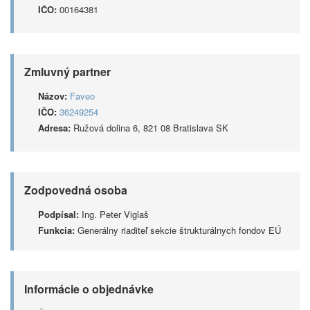
IČO:
00164381
Zmluvný partner
Názov:
Faveo
IČO:
36249254
Adresa:
Ružová dolina 6, 821 08 Bratislava SK
Zodpovedná osoba
Podpísal:
Ing. Peter Viglaš
Funkcia:
Generálny riaditeľ sekcie štrukturálnych fondov EÚ
Informácie o objednávke