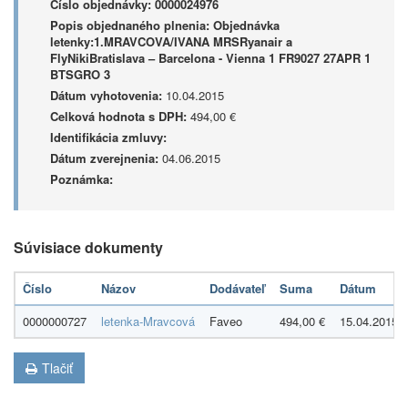
Číslo objednávky:
0000024976
Popis objednaného plnenia:
Objednávka
letenky:1.MRAVCOVA/IVANA MRSRyanair a
FlyNikiBratislava – Barcelona - Vienna 1 FR9027 27APR 1
BTSGRO 3
Dátum vyhotovenia:
10.04.2015
Celková hodnota s DPH:
494,00 €
Identifikácia zmluvy:
Dátum zverejnenia:
04.06.2015
Poznámka:
Súvisiace dokumenty
Číslo
Názov
Dodávateľ
Suma
Dátum
0000000727
letenka-Mravcová
Faveo
494,00 €
15.04.2015
Tlačiť