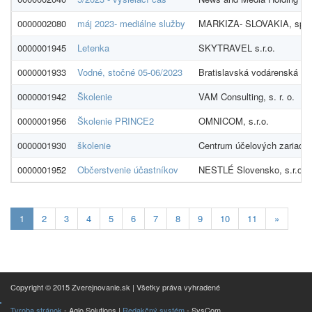
0000002080
máj 2023- mediálne služby
MARKIZA- SLOVAKIA, spol. 
0000001945
Letenka
SKYTRAVEL s.r.o.
0000001933
Vodné, stočné 05-06/2023
Bratislavská vodárenská sp
0000001942
Školenie
VAM Consulting, s. r. o.
0000001956
Školenie PRINCE2
OMNICOM, s.r.o.
0000001930
školenie
Centrum účelových zariaden
0000001952
Občerstvenie účastníkov
NESTLÉ Slovensko, s.r.o.
Aktualna-
1
2
3
4
5
6
7
8
9
10
11
»
stranka
1
Copyright © 2015 Zverejnovanie.sk | Všetky práva vyhradené
Tvroba stránok
- Aglo Solutions |
Redakčný systém
- SysCom