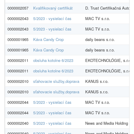
0000002057
Kvalifikovaný certifikát
D. Trust Certifikačná Autorit
0000002043
5/2023 - vysielací čas
MAC TV s.r.o.
0000002043
5/2023 - vysielací čas
MAC TV s.r.o.
0000001965
Káva Candy Crop
daily beans s.r.o.
0000001965
Káva Candy Crop
daily beans s.r.o.
0000002011
obsluha kotolne 6/2023
EKOTECHNOLÓGIE, s.r.o.
0000002011
obsluha kotolne 6/2023
EKOTECHNOLÓGIE, s.r.o.
0000002010
sťahovacie služby,doprava
KANUS s.r.o.
0000002010
sťahovacie služby,doprava
KANUS s.r.o.
0000002044
5/2023 - vysielací čas
MAC TV s.r.o.
0000002044
5/2023 - vysielací čas
MAC TV s.r.o.
0000002040
5/2023 - vysielací čas
News and Media Holding a.s
0000002040
5/2023 - vysielací čas
News and Media Holding a.s