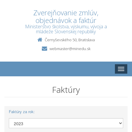
Zverejňovanie zmlúv,
objednávok a faktúr
Ministerstvo školstva, výskumu, vývoja a
mládeže Slovenskej republiky
Černyševského 50, Bratislava
webmaster@minedu.sk
Toggle
naviga
Faktúry
Faktúry za rok: