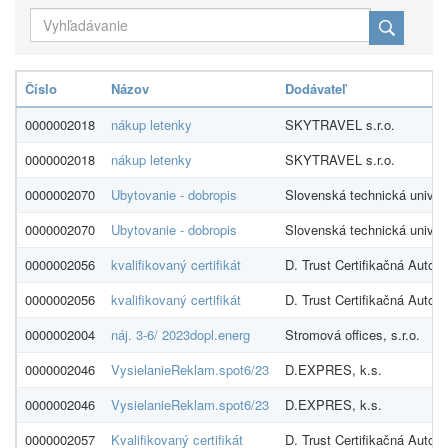
Číslo
Názov
Dodávateľ
0000002018
nákup letenky
SKYTRAVEL s.r.o.
0000002018
nákup letenky
SKYTRAVEL s.r.o.
0000002070
Ubytovanie - dobropis
Slovenská technická univerz
0000002070
Ubytovanie - dobropis
Slovenská technická univerz
0000002056
kvalifikovaný certifikát
D. Trust Certifikačná Autorit
0000002056
kvalifikovaný certifikát
D. Trust Certifikačná Autorit
0000002004
náj. 3-6/ 2023dopl.energ
Stromová offices, s.r.o.
0000002046
VysielanieReklam.spot6/23
D.EXPRES, k.s.
0000002046
VysielanieReklam.spot6/23
D.EXPRES, k.s.
0000002057
Kvalifikovaný certifikát
D. Trust Certifikačná Autorit