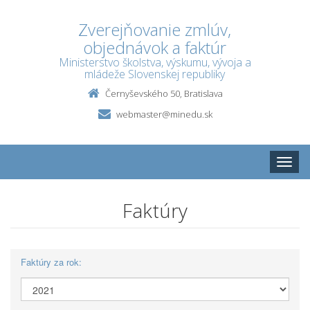
Zverejňovanie zmlúv,
objednávok a faktúr
Ministerstvo školstva, výskumu, vývoja a
mládeže Slovenskej republiky
Černyševského 50, Bratislava
webmaster@minedu.sk
Toggle
naviga
Faktúry
Faktúry za rok: