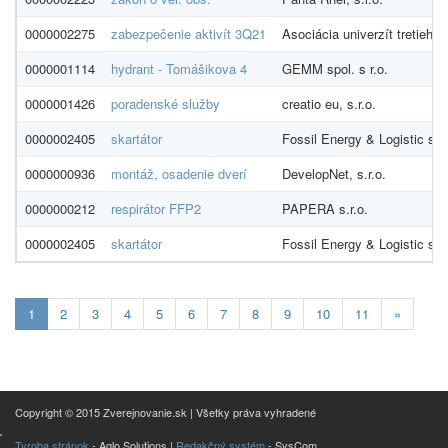
0000002275
zabezpečenie aktivít 3Q21
Asociácia univerzít tretieho
0000001114
hydrant - Tomášikova 4
GEMM spol. s r.o.
0000001426
poradenské služby
creatio eu, s.r.o.
0000002405
skartátor
Fossil Energy & Logistic s.r.
0000000936
montáž, osadenie dverí
DevelopNet, s.r.o.
0000000212
respirátor FFP2
PAPERA s.r.o.
0000002405
skartátor
Fossil Energy & Logistic s.r.
Aktualna-
1
2
3
4
5
6
7
8
9
10
11
»
stranka
1
Copyright © 2015 Zverejnovanie.sk | Všetky práva vyhradené
Tvroba stránok
- Aglo Solutions |
Redakčný systém
- SysCom