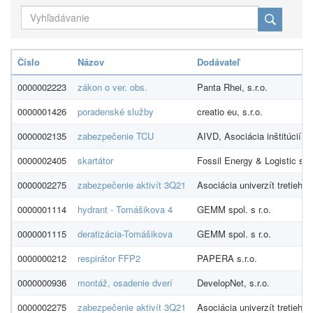
Číslo
Názov
Dodávateľ
0000002223
zákon o ver. obs.
Panta Rhei, s.r.o.
0000001426
poradenské služby
creatio eu, s.r.o.
0000002135
zabezpečenie TCU
AIVD, Asociácia inštitúcií 
0000002405
skartátor
Fossil Energy & Logistic s.r.
0000002275
zabezpečenie aktivít 3Q21
Asociácia univerzít tretieho
0000001114
hydrant - Tomášikova 4
GEMM spol. s r.o.
0000001115
deratizácia-Tomášikova
GEMM spol. s r.o.
0000000212
respirátor FFP2
PAPERA s.r.o.
0000000936
montáž, osadenie dverí
DevelopNet, s.r.o.
0000002275
zabezpečenie aktivít 3Q21
Asociácia univerzít tretieho