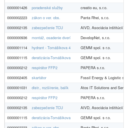
0000001426
poradenské služby
creatio eu, s.r.o.
0000002223
zákon o ver. obs.
Panta Rhei, s.r.o.
0000002135
zabezpečenie TCU
AIVD, Asociácia inštitúcií 
0000000936
montáž, osadenie dverí
DevelopNet, s.r.o.
0000001114
hydrant - Tomášikova 4
GEMM spol. s r.o.
0000001115
deratizácia-Tomášikova
GEMM spol. s r.o.
0000000212
respirátor FFP2
PAPERA s.r.o.
0000002405
skartátor
Fossil Energy & Logistic s.r.
0000001031
distr., rozšírenie, balík
Atos IT Solutions and Servic
0000000212
respirátor FFP2
PAPERA s.r.o.
0000002135
zabezpečenie TCU
AIVD, Asociácia inštitúcií 
0000001115
deratizácia-Tomášikova
GEMM spol. s r.o.
0000002223
zákon o ver. obs.
Panta Rhei, s.r.o.