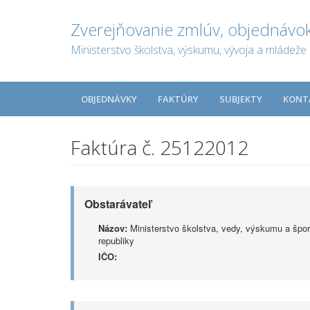
Zverejňovanie zmlúv, objednávok
Ministerstvo školstva, výskumu, vývoja a mládeže 
OBJEDNÁVKY
FAKTÚRY
SUBJEKTY
KONT
Faktúra č. 25122012
Obstarávateľ
Názov:
Ministerstvo školstva, vedy, výskumu a špor
republiky
IČO: