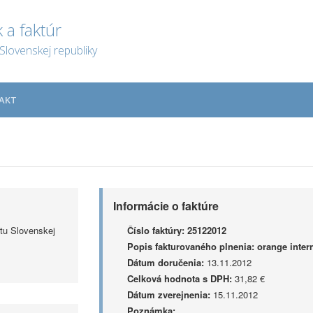
 a faktúr
Slovenskej republiky
AKT
Informácie o faktúre
tu Slovenskej
Číslo faktúry:
25122012
Popis fakturovaného plnenia:
orange inter
Dátum doručenia:
13.11.2012
Celková hodnota s DPH:
31,82 €
Dátum zverejnenia:
15.11.2012
Poznámka: