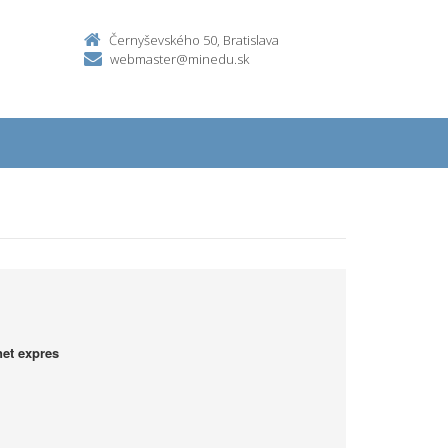
Černyševského 50, Bratislava
webmaster@minedu.sk
net expres