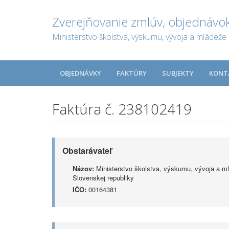
Zverejňovanie zmlúv, objednávok
Ministerstvo školstva, výskumu, vývoja a mládeže 
OBJEDNÁVKY
FAKTÚRY
SUBJEKTY
KONT
Faktúra č. 238102419
Obstarávateľ
Názov:
Ministerstvo školstva, výskumu, vývoja a m
Slovenskej republiky
IČO:
00164381