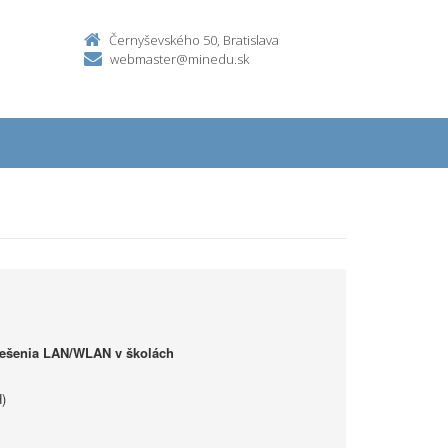
Černyševského 50, Bratislava
webmaster@minedu.sk
iešenia LAN/WLAN v školách
)