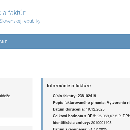
 a faktúr
Slovenskej republiky
AKT
Informácie o faktúre
ládeže
Číslo faktúry:
238102419
Popis fakturovaného plnenia:
Vytvorenie r
Dátum doručenia:
19.12.2025
Celková hodnota s DPH:
26 068,67 € (s DPH
Identifikácia zmluvy:
2010001408
Dátum zverejnenia:
31.12.2025