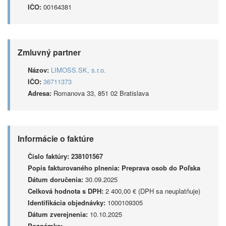
IČO:
00164381
Zmluvný partner
Názov:
LIMOSS.SK, s.r.o.
IČO:
36711373
Adresa:
Romanova 33, 851 02 Bratislava
Informácie o faktúre
Číslo faktúry:
238101567
Popis fakturovaného plnenia:
Preprava osob do Poľska
Dátum doručenia:
30.09.2025
Celková hodnota s DPH:
2 400,00 € (DPH sa neuplatňuje)
Identifikácia objednávky:
1000109305
Dátum zverejnenia:
10.10.2025
Poznámka: