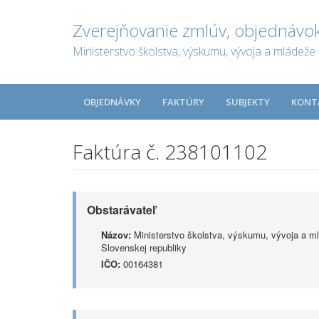
Zverejňovanie zmlúv, objednávok
Ministerstvo školstva, výskumu, vývoja a mládeže 
OBJEDNÁVKY
FAKTÚRY
SUBJEKTY
KONT
Faktúra č. 238101102
Obstarávateľ
Názov:
Ministerstvo školstva, výskumu, vývoja a m
Slovenskej republiky
IČO:
00164381