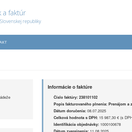
 a faktúr
Slovenskej republiky
AKT
Informácie o faktúre
ládeže
Číslo faktúry:
238101102
Popis fakturovaného plnenia:
Prenájom a 
Dátum doručenia:
08.07.2025
Celková hodnota s DPH:
15 987,30 € (s DPH
Identifikácia objednávky:
1000100678
Dátum zverejnenia:
11.08.2025