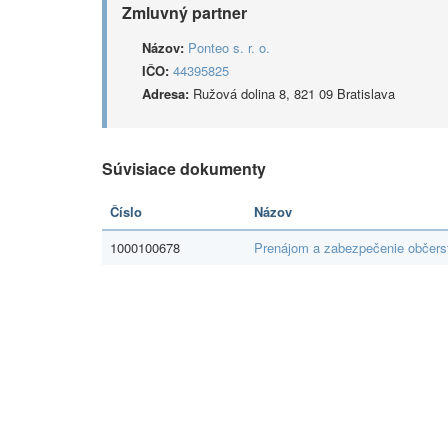
Zmluvný partner
Názov:
Ponteo s. r. o.
IČO:
44395825
Adresa:
Ružová dolina 8, 821 09 Bratislava
Súvisiace dokumenty
Číslo
Názov
1000100678
Prenájom a zabezpečenie občers