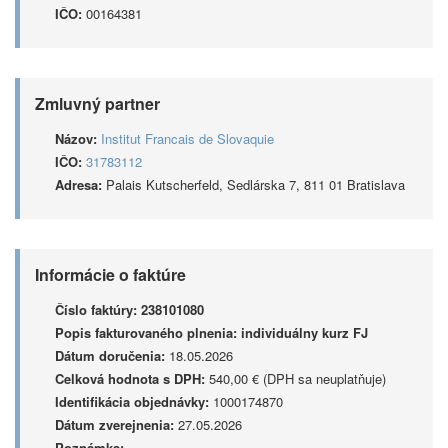
IČO:
00164381
Zmluvný partner
Názov:
Institut Francais de Slovaquie
IČO:
31783112
Adresa:
Palais Kutscherfeld, Sedlárska 7, 811 01 Bratislava
Informácie o faktúre
Číslo faktúry:
238101080
Popis fakturovaného plnenia:
individuálny kurz FJ
Dátum doručenia:
18.05.2026
Celková hodnota s DPH:
540,00 € (DPH sa neuplatňuje)
Identifikácia objednávky:
1000174870
Dátum zverejnenia:
27.05.2026
Poznámka: