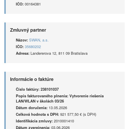
IČO:
00164381
Zmluvný partner
Názov:
SWAN, a.s.
IČO:
35680202
Adresa:
Landererova 12, 811 09 Bratislava
Informácie o faktúre
Číslo faktúry:
238101037
Popis fakturovaného plnenia:
Vytvorenie riešenia
LAN/WLAN v školách 03/26
Dátum doručenia:
13.05.2026
Celková hodnota s DPH:
921 577,50 € (s DPH)
Identifikácia zmluvy:
2010001410
Dátum zverejnenia:
03.06.2026