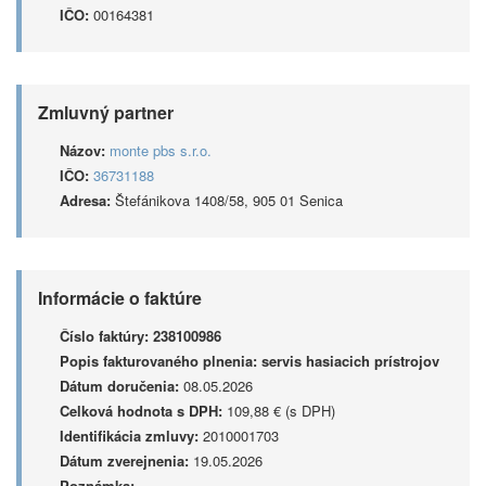
IČO:
00164381
Zmluvný partner
Názov:
monte pbs s.r.o.
IČO:
36731188
Adresa:
Štefánikova 1408/58, 905 01 Senica
Informácie o faktúre
Číslo faktúry:
238100986
Popis fakturovaného plnenia:
servis hasiacich prístrojov
Dátum doručenia:
08.05.2026
Celková hodnota s DPH:
109,88 € (s DPH)
Identifikácia zmluvy:
2010001703
Dátum zverejnenia:
19.05.2026
Poznámka: