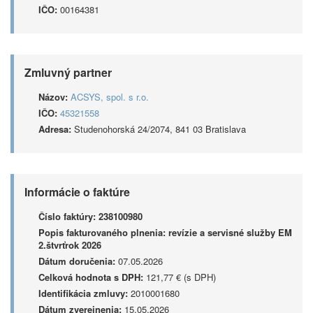
IČO:
00164381
Zmluvný partner
Názov:
ACSYS, spol. s r.o.
IČO:
45321558
Adresa:
Studenohorská 24/2074, 841 03 Bratislava
Informácie o faktúre
Číslo faktúry:
238100980
Popis fakturovaného plnenia:
revízie a servisné služby EM
2.štvrťrok 2026
Dátum doručenia:
07.05.2026
Celková hodnota s DPH:
121,77 € (s DPH)
Identifikácia zmluvy:
2010001680
Dátum zverejnenia:
15.05.2026