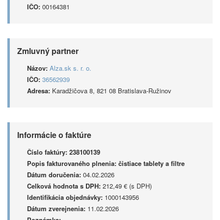
IČO:
00164381
Zmluvný partner
Názov:
Alza.sk s. r. o.
IČO:
36562939
Adresa:
Karadžičova 8, 821 08 Bratislava-Ružinov
Informácie o faktúre
Číslo faktúry:
238100139
Popis fakturovaného plnenia:
čistiace tablety a filtre
Dátum doručenia:
04.02.2026
Celková hodnota s DPH:
212,49 € (s DPH)
Identifikácia objednávky:
1000143956
Dátum zverejnenia:
11.02.2026
Poznámka: