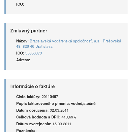
IČO:
Zmluvný partner
Názov:
Bratislavská vodárenská spoločnosť, a.s., Prešovská
48, 826 46 Bratislava
IČO:
35850370
Adresa:
Informácie o faktúre
Číslo faktúry:
20110467
Popis fakturovaného plnenia:
vodné,stočné
Dátum doručenia:
02.03.2011
Celková hodnota s DPH:
413,69 €
Dátum zverejnenia:
15.03.2011
Poznámka: