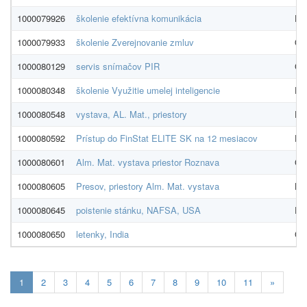
1000079926
školenie efektívna komunikácia
ED
1000079933
školenie Zverejnovanie zmluv
OT
1000080129
servis snímačov PIR
G4S
1000080348
školenie Využitie umelej inteligencie
Pe
1000080548
vystava, AL. Mat., priestory
Do
1000080592
Prístup do FinStat ELITE SK na 12 mesiacov
Fin
1000080601
Alm. Mat. vystava priestor Roznava
Gy
1000080605
Presov, priestory Alm. Mat. vystava
Ho
1000080645
poistenie stánku, NAFSA, USA
Rai
1000080650
letenky, India
GO 
Aktualna-
1
2
3
4
5
6
7
8
9
10
11
»
stranka
1