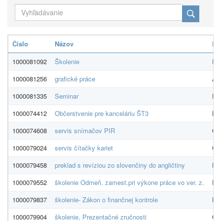
Číslo
Názov
Do
1000081092
Školenie
IT
1000081256
grafické práce
An
1000081335
Seminar
Eur
1000074412
Občerstvenie pre kanceláriu ŠT3
LU
1000074608
servis snímačov PIR
G4
1000079024
servis čítačky kariet
G4
1000079458
preklad s revíziou zo slovenčiny do angličtiny
RSI
1000079552
školenie Odmeň. zamest.pri výkone práce vo ver. z.
ED
1000079837
školenie- Zákon o finančnej kontrole
ED
1000079904
školenie, Prezentačné zručnosti
Ce