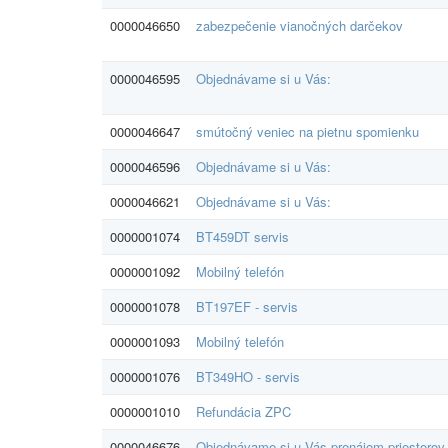
0000046650
zabezpečenie vianočných darčekov
0000046595
Objednávame si u Vás:
0000046647
smútočný veniec na pietnu spomienku
0000046596
Objednávame si u Vás:
0000046621
Objednávame si u Vás:
0000001074
BT459DT servis
0000001092
Mobilný telefón
0000001078
BT197EF - servis
0000001093
Mobilný telefón
0000001076
BT349HO - servis
0000001010
Refundácia ZPC
0000046676
Objednávame si u Vás prenájom priestorov 