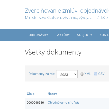
Zverejňovanie zmlúv, objednávok
Ministerstvo školstva, výskumu, vývoja a mládeže 
OBJEDNÁVKY
FAKTÚRY
SUBJEKTY
KONT
Všetky dokumenty
Dokumenty za rok:
XML
CSV
Číslo
Názov
0000046646
Objednávame si u Vás: