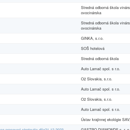
Stredná odborná škola vinárs
ovocinárska
Stredná odborná škola vinárs
ovocinárska
GINKA, s.r.o.
SOŠ hotelová
Stredná odborná škola
Auto Lamač spol. s r.o.
O2 Slovakia, s.r.o.
Auto Lamač spol. s r.o.
O2 Slovakia, s.r.o.
Auto Lamač spol. s r.o.
Ústav krajinnej ekológie SAV,
na pracovné stretnutie dňa21.12.2023
GASTRO-DIAMONDS s. r. o