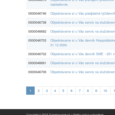
nasledovne:
0000046746
Objednávame si u Vás predplatné týždenní
0000046738
Objednávame si u Vás servis na služobnom
0000046692
Objednávame si u Vás servis na služobnom
0000046703
Objednávame si u Vás denník Hospodárske 
31.12.2024.
0000046702
Objednávame si u Vás denník SME - 251 vy
0000046691
Objednávame si u Vás servis na služobnom
0000046706
Objednávame si u Vás servis na služobnom
Aktualna-
1
2
3
4
5
6
7
8
9
10
stranka
1
Copyright © 2015 Zverejnovanie.sk | Všetky práva vyhradené