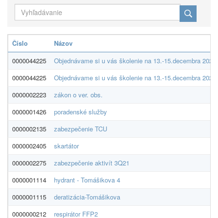
Číslo
Názov
0000044225
Objednávame si u vás školenie na 13.-15.decembra 2021 
0000044225
Objednávame si u vás školenie na 13.-15.decembra 2021 
0000002223
zákon o ver. obs.
0000001426
poradenské služby
0000002135
zabezpečenie TCU
0000002405
skartátor
0000002275
zabezpečenie aktivít 3Q21
0000001114
hydrant - Tomášikova 4
0000001115
deratizácia-Tomášikova
0000000212
respirátor FFP2