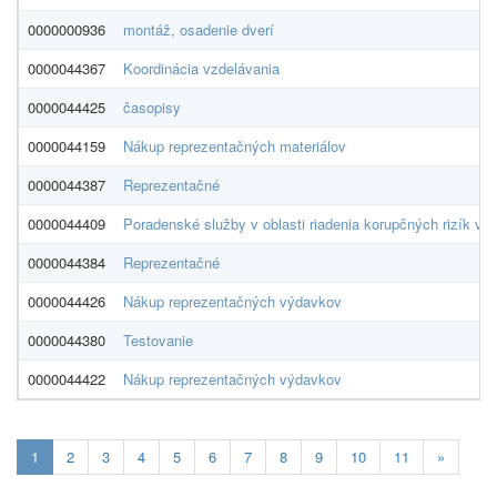
0000000936
montáž, osadenie dverí
0000044367
Koordinácia vzdelávania
0000044425
časopisy
0000044159
Nákup reprezentačných materiálov
0000044387
Reprezentačné
0000044409
Poradenské služby v oblasti riadenia korupčných rizík v 
0000044384
Reprezentačné
0000044426
Nákup reprezentačných výdavkov
0000044380
Testovanie
0000044422
Nákup reprezentačných výdavkov
Aktualna-
1
2
3
4
5
6
7
8
9
10
11
»
stranka
1