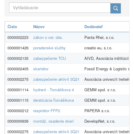
Číslo
Názov
Dodávateľ
0000002223
zákon o ver. obs.
Panta Rhei, s.r.o.
0000001426
poradenské služby
creatio eu, s.r.o.
0000002135
zabezpečenie TCU
AIVD, Asociácia inštitúcií 
0000002405
skartátor
Fossil Energy & Logistic s.r.
0000002275
zabezpečenie aktivít 3Q21
Asociácia univerzít tretieho
0000001114
hydrant - Tomášikova 4
GEMM spol. s r.o.
0000001115
deratizácia-Tomášikova
GEMM spol. s r.o.
0000000212
respirátor FFP2
PAPERA s.r.o.
0000000936
montáž, osadenie dverí
DevelopNet, s.r.o.
0000002275
zabezpečenie aktivít 3Q21
Asociácia univerzít tretieho