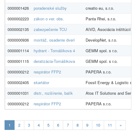
0000001426
poradenské služby
creatio eu, s.r.o.
0000002223
zákon o ver. obs.
Panta Rhei, s.r.o.
0000002135
zabezpečenie TCU
AIVD, Asociácia inštitúcií 
0000000936
montáž, osadenie dverí
DevelopNet, s.r.o.
0000001114
hydrant - Tomášikova 4
GEMM spol. s r.o.
0000001115
deratizácia-Tomášikova
GEMM spol. s r.o.
0000000212
respirátor FFP2
PAPERA s.r.o.
0000002405
skartátor
Fossil Energy & Logistic s.r.
0000001031
distr., rozšírenie, balík
Atos IT Solutions and Servic
0000000212
respirátor FFP2
PAPERA s.r.o.
Aktualna-
1
2
3
4
5
6
7
8
9
10
11
»
stranka
1