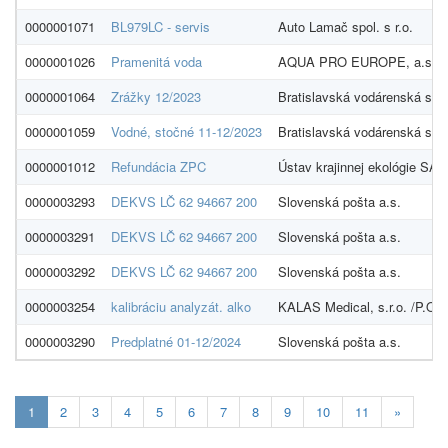
0000001071
BL979LC - servis
Auto Lamač spol. s r.o.
0000001026
Pramenitá voda
AQUA PRO EUROPE, a.s.
0000001064
Zrážky 12/2023
Bratislavská vodárenská spol
0000001059
Vodné, stočné 11-12/2023
Bratislavská vodárenská spol
0000001012
Refundácia ZPC
Ústav krajinnej ekológie SAV,
0000003293
DEKVS LČ 62 94667 200
Slovenská pošta a.s.
0000003291
DEKVS LČ 62 94667 200
Slovenská pošta a.s.
0000003292
DEKVS LČ 62 94667 200
Slovenská pošta a.s.
0000003254
kalibráciu analyzát. alko
KALAS Medical, s.r.o. /P.O.
0000003290
Predplatné 01-12/2024
Slovenská pošta a.s.
Aktualna-
1
2
3
4
5
6
7
8
9
10
11
»
stranka
1