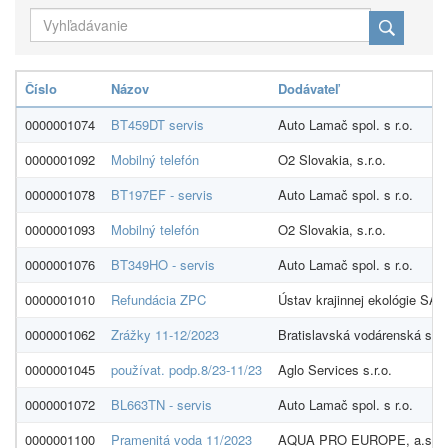
Číslo
Názov
Dodávateľ
0000001074
BT459DT servis
Auto Lamač spol. s r.o.
0000001092
Mobilný telefón
O2 Slovakia, s.r.o.
0000001078
BT197EF - servis
Auto Lamač spol. s r.o.
0000001093
Mobilný telefón
O2 Slovakia, s.r.o.
0000001076
BT349HO - servis
Auto Lamač spol. s r.o.
0000001010
Refundácia ZPC
Ústav krajinnej ekológie SAV,
0000001062
Zrážky 11-12/2023
Bratislavská vodárenská spol
0000001045
používat. podp.8/23-11/23
Aglo Services s.r.o.
0000001072
BL663TN - servis
Auto Lamač spol. s r.o.
0000001100
Pramenitá voda 11/2023
AQUA PRO EUROPE, a.s.