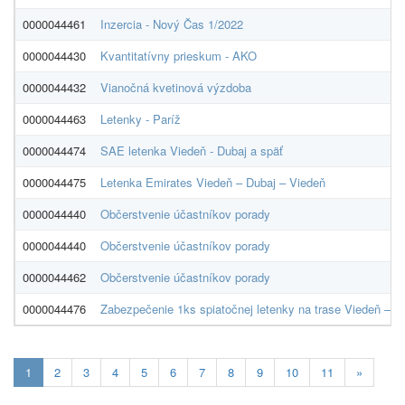
0000044461
Inzercia - Nový Čas 1/2022
0000044430
Kvantitatívny prieskum - AKO
0000044432
Vianočná kvetinová výzdoba
0000044463
Letenky - Paríž
0000044474
SAE letenka Viedeň - Dubaj a späť
0000044475
Letenka Emirates Viedeň – Dubaj – Viedeň
0000044440
Občerstvenie účastníkov porady
0000044440
Občerstvenie účastníkov porady
0000044462
Občerstvenie účastníkov porady
0000044476
Zabezpečenie 1ks spiatočnej letenky na trase Viedeň – D
Aktualna-
1
2
3
4
5
6
7
8
9
10
11
»
stranka
1