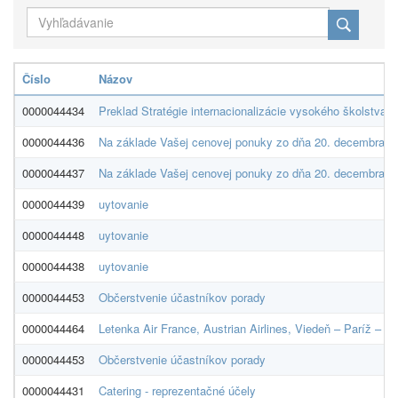
Číslo
Názov
0000044434
Preklad Stratégie internacionalizácie vysokého školstva
0000044436
Na základe Vašej cenovej ponuky zo dňa 20. decembra 2
0000044437
Na základe Vašej cenovej ponuky zo dňa 20. decembra 2
0000044439
uytovanie
0000044448
uytovanie
0000044438
uytovanie
0000044453
Občerstvenie účastníkov porady
0000044464
Letenka Air France, Austrian Airlines, Viedeň – Paríž – V
0000044453
Občerstvenie účastníkov porady
0000044431
Catering - reprezentačné účely