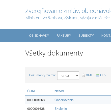
Zverejňovanie zmlúv, objednávok
Ministerstvo školstva, výskumu, vývoja a mládeže 
OBJEDNÁVKY
FAKTÚRY
SUBJEKTY
KONT
Všetky dokumenty
Dokumenty za rok:
XML
CSV
Číslo
Názov
0000001668
Občerstvenie
0000001638
Školenie