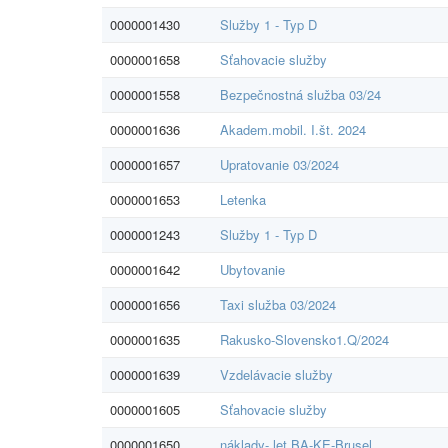
0000001430
Služby 1 - Typ D
0000001658
Sťahovacie služby
0000001558
Bezpečnostná služba 03/24
0000001636
Akadem.mobil. I.št. 2024
0000001657
Upratovanie 03/2024
0000001653
Letenka
0000001243
Služby 1 - Typ D
0000001642
Ubytovanie
0000001656
Taxi služba 03/2024
0000001635
Rakusko-Slovensko1.Q/2024
0000001639
Vzdelávacie služby
0000001605
Sťahovacie služby
0000001650
náklady- let BA-KE-Brusel