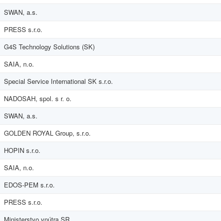
SWAN, a.s.
PRESS s.r.o.
G4S Technology Solutions (SK)
SAIA, n.o.
Special Service International SK s.r.o.
NADOSAH, spol. s r. o.
SWAN, a.s.
GOLDEN ROYAL Group, s.r.o.
HOPIN s.r.o.
SAIA, n.o.
EDOS-PEM s.r.o.
PRESS s.r.o.
Ministerstvo vnútra SR