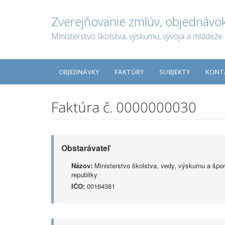
Zverejňovanie zmlúv, objednávok
Ministerstvo školstva, výskumu, vývoja a mládeže 
OBJEDNÁVKY
FAKTÚRY
SUBJEKTY
KONT
Faktúra č. 0000000030
Obstarávateľ
Názov:
Ministerstvo školstva, vedy, výskumu a špor
republiky
IČO:
00164381