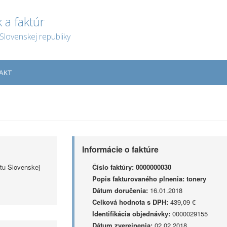
 a faktúr
Slovenskej republiky
AKT
Informácie o faktúre
tu Slovenskej
Číslo faktúry:
0000000030
Popis fakturovaného plnenia:
tonery
Dátum doručenia:
16.01.2018
Celková hodnota s DPH:
439,09 €
Identifikácia objednávky:
0000029155
Dátum zverejnenia:
02.02.2018