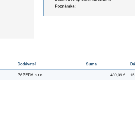
Poznámka:
Dodávateľ
Suma
Dá
PAPERA s.r.o.
439,09 €
15