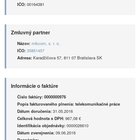
IČO:
00164381
Zmluvný partner
Názov:
mikcom, s. r. o.
IČO:
35851457
Adresa:
Karadžičova 57, 811 07 Bratislava SK
Informácie o faktúre
Číslo faktúry:
0000000976
Popis fakturovaného plnenia:
telekomunikačné práce
Dátum doručenia:
31.05.2016
Celková hodnota s DPH:
967,08 €
Identifikácia objednávky:
0000026610
Dátum zverejnenia:
09.06.2016
Poznámka: