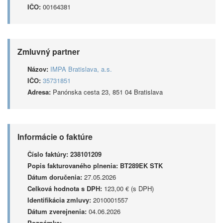
IČO:
00164381
Zmluvný partner
Názov:
IMPA Bratislava, a.s.
IČO:
35731851
Adresa:
Panónska cesta 23, 851 04 Bratislava
Informácie o faktúre
Číslo faktúry:
238101209
Popis fakturovaného plnenia:
BT289EK STK
Dátum doručenia:
27.05.2026
Celková hodnota s DPH:
123,00 € (s DPH)
Identifikácia zmluvy:
2010001557
Dátum zverejnenia:
04.06.2026
Poznámka: