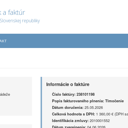
 a faktúr
Slovenskej republiky
AKT
Informácie o faktúre
ládeže
Číslo faktúry:
238101198
Popis fakturovaného plnenia:
Tlmočenie
Dátum doručenia:
25.05.2026
Celková hodnota s DPH:
1 360,00 € (DPH sa
Identifikácia zmluvy:
2010001552
Dátum zverejnenia:
04.06.2026