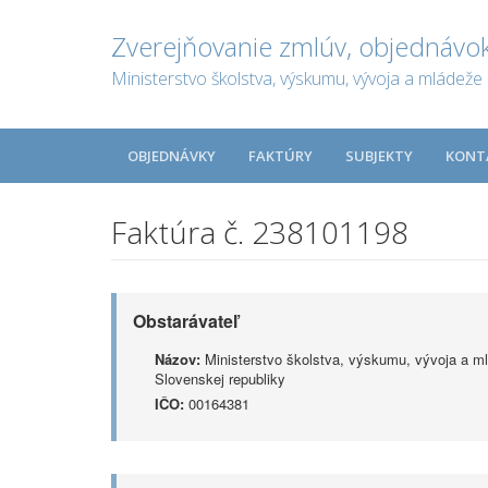
Zverejňovanie zmlúv, objednávok
Ministerstvo školstva, výskumu, vývoja a mládeže 
OBJEDNÁVKY
FAKTÚRY
SUBJEKTY
KONT
Faktúra č. 238101198
Obstarávateľ
Názov:
Ministerstvo školstva, výskumu, vývoja a m
Slovenskej republiky
IČO:
00164381