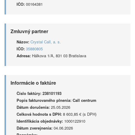
IČO:
00164381
Zmluvný partner
Názov:
Crystal Call, a. s.
IČO:
35880805
Adresa:
Hálkova 1/A, 831 03 Bratislava
Informácie o faktúre
Číslo faktúry:
238101193
Popis fakturovaného plnenia:
Call centrum
Dátum doručenia:
25.05.2026
Celková hodnota s DPH:
8 603,85 € (s DPH)
Identifikácia objednávky:
1000122910
Dátum zverejnenia:
04.06.2026
Poznámka: