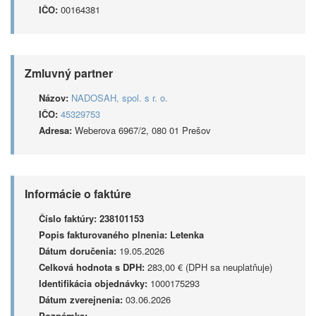
IČO:
00164381
Zmluvný partner
Názov:
NADOSAH, spol. s r. o.
IČO:
45329753
Adresa:
Weberova 6967/2, 080 01 Prešov
Informácie o faktúre
Číslo faktúry:
238101153
Popis fakturovaného plnenia:
Letenka
Dátum doručenia:
19.05.2026
Celková hodnota s DPH:
283,00 € (DPH sa neuplatňuje)
Identifikácia objednávky:
1000175293
Dátum zverejnenia:
03.06.2026
Poznámka: