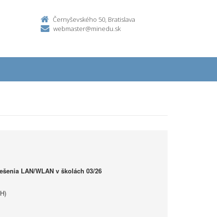
Černyševského 50, Bratislava
webmaster@minedu.sk
iešenia LAN/WLAN v školách 03/26
H)