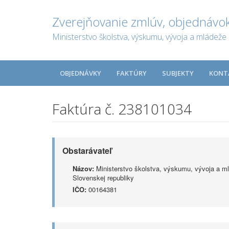
Zverejňovanie zmlúv, objednávok
Ministerstvo školstva, výskumu, vývoja a mládeže 
OBJEDNÁVKY
FAKTÚRY
SUBJEKTY
KONT
Faktúra č. 238101034
Obstarávateľ
Názov:
Ministerstvo školstva, výskumu, vývoja a m
Slovenskej republiky
IČO:
00164381