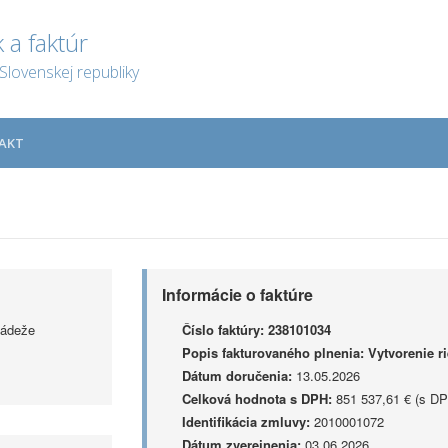
 a faktúr
Slovenskej republiky
AKT
Informácie o faktúre
ládeže
Číslo faktúry:
238101034
Popis fakturovaného plnenia:
Vytvorenie r
Dátum doručenia:
13.05.2026
Celková hodnota s DPH:
851 537,61 € (s DP
Identifikácia zmluvy:
2010001072
Dátum zverejnenia:
03.06.2026